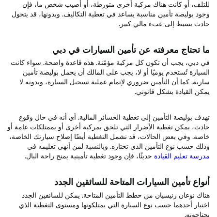
للتلف، أو كانت هناك مركبة أخرى متورطة، أو أصيب شخص ما، فإن
وجود بوليصة تأمين مناسبة يساعد في تغطية التكاليف. وبدونها، قد يتحول
حادث بسيط إلى عبء مالي كبير.
ما تحتاج معرفته عن تأمين السيارات في دبي
في دبي، يجب أن تكون كل مركبة مؤمّنة. هذه قاعدة واضحة. سواء كانت
السيارة تُستخدم يوميًا أو لا، يجب على المالك أن يحمل بوليصة تأمين
سارية. كما أن التأمين ضروري لإتمام عملية تسجيل السيارة، وبدونه لا
يمكن القيادة بشكل قانوني.
تهدف بوليصة التأمين إلى تغطية الخسائر المالية. أي أنه في حال وقوع
حادث، يمكن تغطية الأضرار التي تلحق بمركبة أخرى أو بممتلكات عامة أو
خاصة. وفي بعض الحالات، قد تشمل التغطية أيضًا إصلاح سيارتك الخاصة،
وذلك حسب نوع التأمين الذي تختاره. وبالنسبة لمن أنهى تعليمه في
مدرسة تعليم القيادة
حديثًا، فإن وجود تغطية تأمينية يمنح راحة البال.
أنواع تأمين السيارات المتاحة للسائقين الجدد
هناك نوعان رئيسيان من خطط التأمين المتاحة. يمكن للسائقين الجدد
اختيار أحدهما حسب نوع السيارة التي يمتلكونها ومستوى التغطية الذي
يحتاجونه.