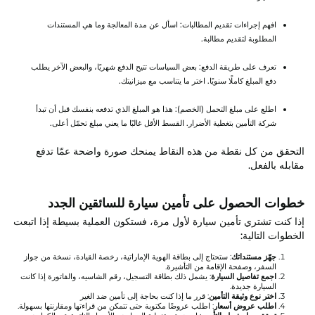
افهم إجراءات تقديم المطالبات: اسأل عن مدة المعالجة وما هي المستندات
المطلوبة لتقديم مطالبة.
تعرف على طريقة الدفع: بعض السياسات تتيح الدفع شهريًا، والبعض الآخر يطلب
دفع المبلغ كاملًا سنويًا. اختر ما يتناسب مع ميزانيتك.
اطلع على مبلغ التحمل (الخصم): هذا هو المبلغ الذي تدفعه بنفسك قبل أن تبدأ
شركة التأمين بتغطية الأضرار. القسط الأقل غالبًا ما يعني مبلغ تحمّل أعلى.
التحقق من كل نقطة من هذه النقاط يمنحك صورة واضحة عمّا تدفع
مقابله بالفعل.
خطوات الحصول على تأمين سيارة للسائقين الجدد
إذا كنت تشتري تأمين سيارة لأول مرة، فستكون العملية بسيطة إذا اتبعت
الخطوات التالية:
جهّز مستنداتك
: ستحتاج إلى بطاقة الهوية الإماراتية، رخصة القيادة، نسخة من جواز
السفر، وصفحة الإقامة من التأشيرة.
اجمع تفاصيل السيارة
: يشمل ذلك بطاقة التسجيل، رقم الشاسيه، والفاتورة إذا كانت
السيارة جديدة.
اختر نوع وثيقة التأمين
: قرر ما إذا كنت بحاجة إلى تأمين ضد الغير
اطلب عروض أسعار
: اطلب عروضًا مكتوبة حتى تتمكن من قراءتها ومقارنتها بسهولة.