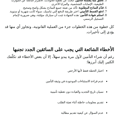
تحقق مما يشمله التأمين
: ابحث عن تغطية الحوادث، الأضرار الناتجة عن الكوارث
الطبيعية، الإصابات الشخصية، والمزايا الأخرى.
قدّم النماذج المطلوبة
: تأكد من تعبئة جميع النماذج بشكل واضح وصحيح.
ادفع القسط التأميني
: اختر طريقة الدفع التي تناسبك، سواء كانت شهرية أو سنوية.
استلم شهادة التأمين
: هذه الشهادة تثبت أن سيارتك مؤمّنة، وهي ضرورية لإتمام
التسجيل الرسمي.
كل خطوة من هذه الخطوات جزء من العملية القانونية، وتجاوز أي منها قد
يؤدي إلى تأخيرات.
الأخطاء الشائعة التي يجب على السائقين الجدد تجنبها
رغم أن شراء التأمين لأول مرة يبدو سهلاً، إلا أن بعض الأخطاء قد تكلّفك
الكثير. إليك أبرزها:
اختيار الخطة فقط لأنها الأرخص
عدم قراءة الاستثناءات الموجودة في وثيقة التأمين
نسيان تاريخ التجديد والقيادة دون تغطية تأمينية
تقديم معلومات خاطئة أثناء تعبئة الطلب
عدم السؤال عن كيفية تقديم مطالبة